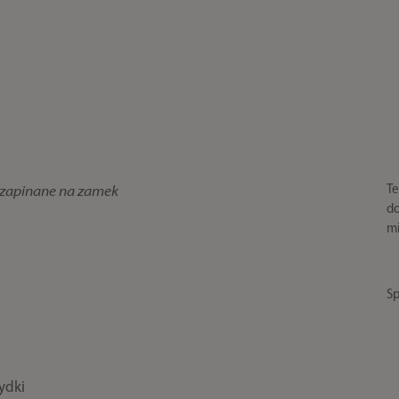
Te
i zapinane na zamek
do
mi
Sp
łydki