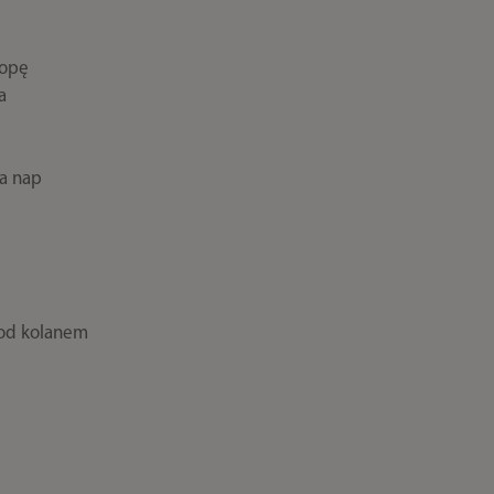
topę
a
a nap
pod kolanem