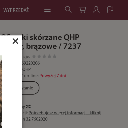
WYPRZEDAŻ
Oficerki skórzane QHP
×
Tamar, brązowe / 7237
Dodaj recenzję:
Kod:
8718369220206
Producent:
QHP
Dostępność on-line:
Powyżej 7 dni
Zadaj pytanie
Historia ceny
Czas realizacji:
Potrzebujesz więcej informacji - kliknij
lub zadzwoń 32 7602020