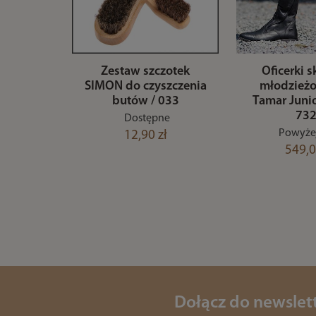
Zestaw szczotek
Oficerki s
SIMON do czyszczenia
młodzież
butów / 033
Tamar Junio
73
Dostępne
Powyżej
12,90 zł
549,0
Dołącz do newslet