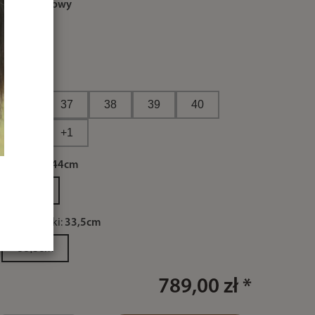
kolor:
brązowy
rozmiar:
36
36
37
38
39
40
41
+1
wysokość:
44cm
44cm
obwód łydki:
33,5cm
33,5cm
789,00 zł *