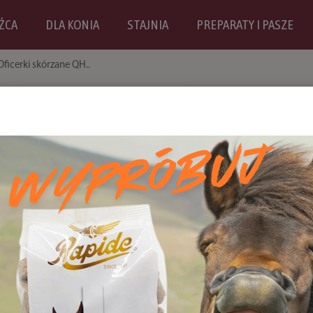
ŹCA
DLA KONIA
STAJNIA
PREPARATY I PASZE
Oficerki skórzane QH..