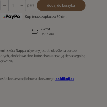
para
dodaj do koszyka
Kup teraz, zapłać za 30 dni.
Zwrot
Do 14 dni
rmin skóra
Nappa
używany jest do określenia bardzo
brych jakościowo skór, które charakteryzują się szczególną
ękkością.
osób konserwacji obuwia skórzanego
>>kliknij<<