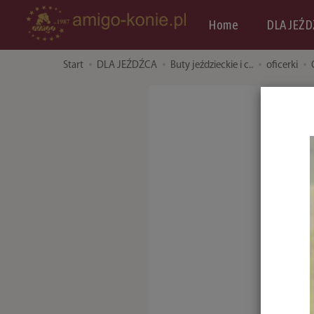
Home
DLA JEŹD
Start
DLA JEŹDŹCA
Buty jeździeckie i c..
oficerki