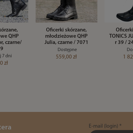
kórzane,
Oficerki skórzane,
Oficerk
owe QHP
młodzieżowe QHP
TONICS JU
r, czarne/
Julia, czarne / 7071
r 39 / 
29
Dostępne
Do
 7 dni
559,00 zł
1 82
0 zł
E-mail (login)
*
tera