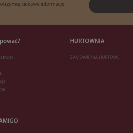
 otrzymuj ciekawe informacje,
upować?
HURTOWNIA
atności
ZAMÓWIENIA HURTOWE
y
a
cja
rze
 AMIGO