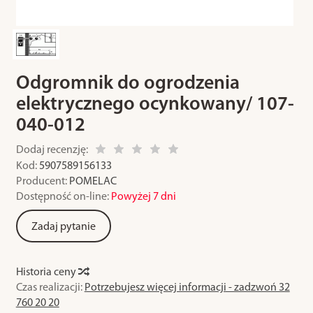
Odgromnik do ogrodzenia
elektrycznego ocynkowany/ 107-
040-012
Dodaj recenzję:
Kod:
5907589156133
Producent:
POMELAC
Dostępność on-line:
Powyżej 7 dni
Zadaj pytanie
Historia ceny
Czas realizacji:
Potrzebujesz więcej informacji - zadzwoń 32
760 20 20