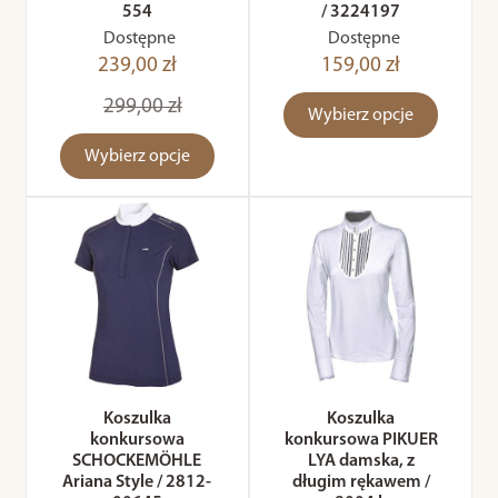
554
/ 3224197
Dostępne
Dostępne
239,00 zł
159,00 zł
299,00 zł
Wybierz opcje
Wybierz opcje
Koszulka
Koszulka
konkursowa
konkursowa PIKUER
SCHOCKEMÖHLE
LYA damska, z
Ariana Style / 2812-
długim rękawem /