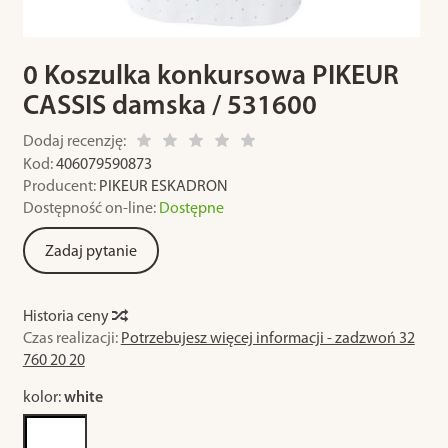
0 Koszulka konkursowa PIKEUR
CASSIS damska / 531600
Dodaj recenzję:
Kod:
406079590873
Producent:
PIKEUR ESKADRON
Dostępność on-line:
Dostępne
Zadaj pytanie
Historia ceny
Czas realizacji:
Potrzebujesz więcej informacji - zadzwoń 32
760 20 20
kolor:
white