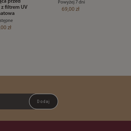
ąca przed
Powyżej 7 dni
z filtrem UV
69,00 zł
natowa
stępne
,00 zł