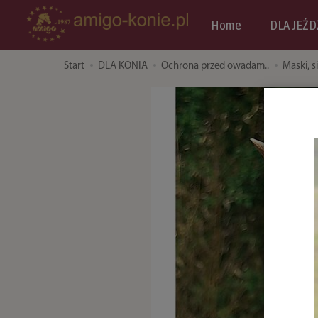
Home
DLA JEŹD
Start
DLA KONIA
Ochrona przed owadam..
Maski, si