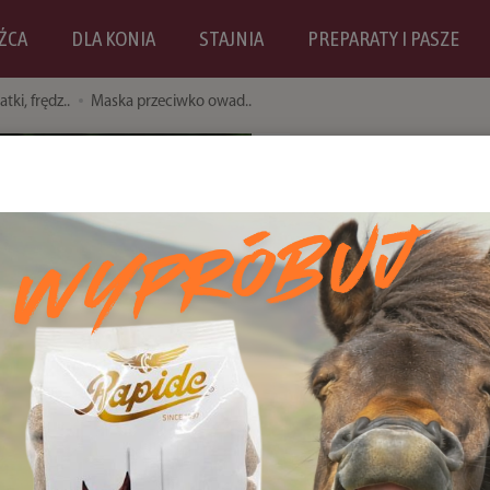
ŹCA
DLA KONIA
STAJNIA
PREPARATY I PASZE
atki, frędz..
Maska przeciwko owad..