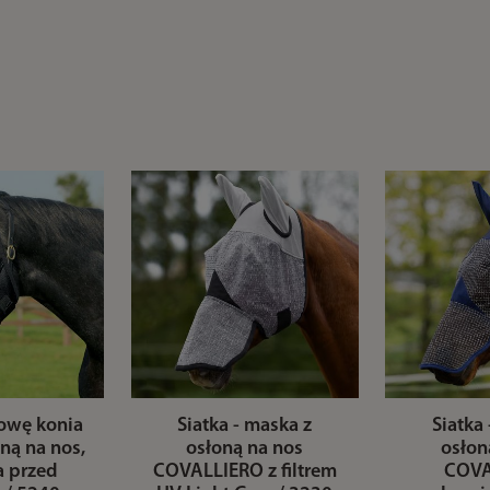
łowę konia
Siatka - maska z
Siatka
ną na nos,
osłoną na nos
osłon
a przed
COVALLIERO z filtrem
COVA