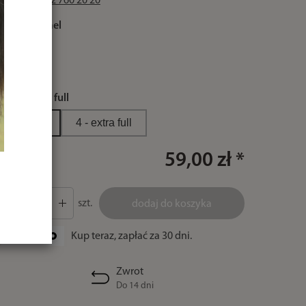
zadzwoń 32 760 20 20
kolor:
carmel
rozmiar:
3 - full
3 - full
4 - extra full
59,00 zł *
szt.
dodaj do koszyka
Kup teraz, zapłać za 30 dni.
Zwrot
Do 14 dni