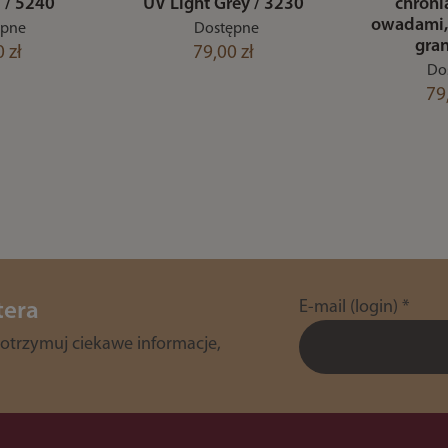
 / 5240
UV Light Grey / 3230
chroni
owadami, 
ępne
Dostępne
gra
 zł
79,00 zł
Do
79
E-mail (login)
*
tera
 otrzymuj ciekawe informacje,