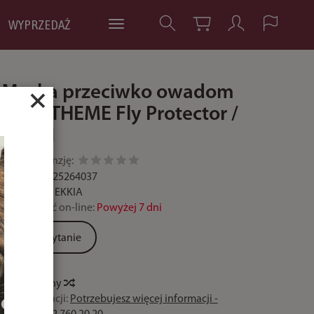
WYPRZEDAŻ
Maska przeciwko owadom
×
EQUI-THEME Fly Protector /
40011
Dodaj recenzję:
Kod:
3338025264037
Producent:
EKKIA
Dostępność on-line:
Powyżej 7 dni
Zadaj pytanie
Historia ceny
Czas realizacji:
Potrzebujesz więcej informacji -