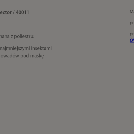
Ma
ctor / 40011
pr
pr
ana z poliestru:
O
najmniejszymi insektami
ię owadów pod maskę