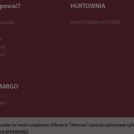
upować?
HURTOWNIA
atności
ZAMÓWIENIA HURTOWE
y
a
cja
rze
 AMIGO
igo
 cookie na twoim urządzeniu. Kliknięcie “Odmowa” oznacza zapisywanie ty
yce prywatności
.