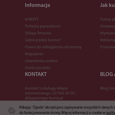
Informacje
Jak k
RABATY
Formy pł
Polityka prywatności
Dostaw
Sklepy firmowe
Wymian
Gdzie jeździć konno?
Reklama
Prawo do odstąpienia od umowy
Formula
Regulamin
Ustawienia cookies
Zwróć produkt
KONTAKT
BLOG
Kontakt z obsługą sklepu
Blog Am
internetowego: 32/760-20-20 ;
sklep@amigo-konie.pl
Klikając “Zgoda” akceptujesz zapisywanie wszystkich danych
do funkcjonowania strony. Więcej informacji o cookie w
polit
*) brutto +
koszty dostawy