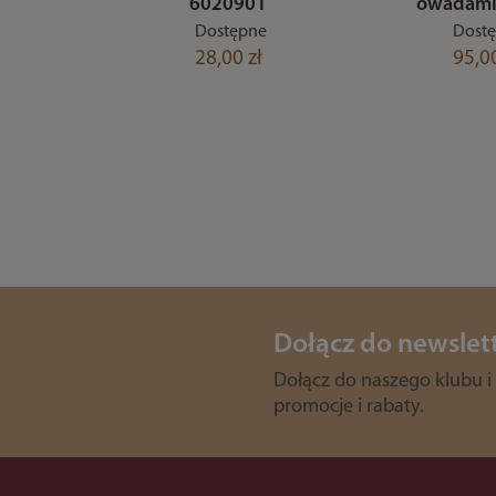
6020901
owadami
Dostępne
Dost
28,00 zł
95,00
Dołącz do newslet
Dołącz do naszego klubu i
promocje i rabaty.