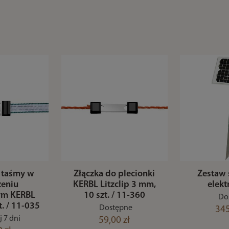
 taśmy w
Złączka do plecionki
Zestaw 
zeniu
KERBL Litzclip 3 mm,
elekt
ym KERBL
10 szt. / 11-360
Do
zt. / 11-035
Dostępne
345
 7 dni
59,00 zł