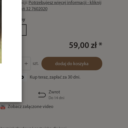
Czas realizacji:
Potrzebujesz więcej informacji - kliknij
lub zadzwoń 32 7602020
kolor:
czarny
czarny
59,00 zł *
szt.
dodaj do koszyka
Kup teraz, zapłać za 30 dni.
Zwrot
Do 14 dni
Zobacz załączone video