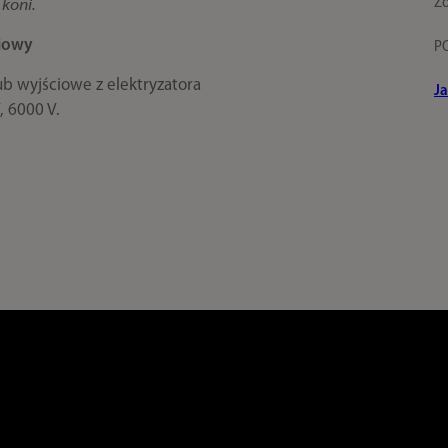
Zo
 koni.
iowy
P
ub wyjściowe z elektryzatora
Ja
, 6000 V.