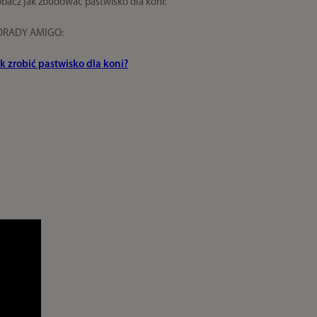
bacz jak zbudować pastwisko dla koni:
ORADY AMIGO:
k zrobić pastwisko dla koni?