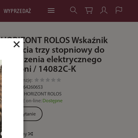
WYPRZEDAŻ
HORIZONT ROLOS Wskaźnik
×
napięcia trzy stopniowy do
ogrodzenia elektrycznego
dla koni / 14082C-K
Dodaj recenzję:
Kod:
5901764260653
Producent:
HORIZONT ROLOS
Dostępność on-line:
Dostępne
Zadaj pytanie
Historia ceny