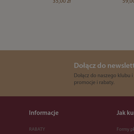
35,00 zł
59,00
Dołącz do newslet
Dołącz do naszego klubu i
promocje i rabaty.
Informacje
Jak k
RABATY
Formy pł