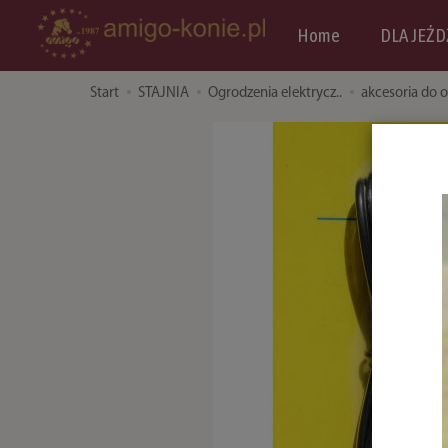
Home
DLA JEŹD
Start
STAJNIA
Ogrodzenia elektrycz..
akcesoria do o