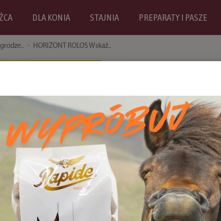
ŹCA
DLA KONIA
STAJNIA
PREPARATY I PASZE
grodze..
HORIZONT ROLOS Wskaź..