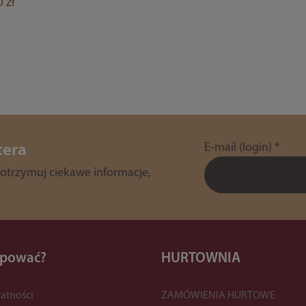
 zł
E-mail (login)
*
tera
 otrzymuj ciekawe informacje,
upować?
HURTOWNIA
atności
ZAMÓWIENIA HURTOWE