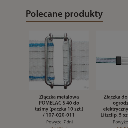
Polecane produkty
Złączka metalowa
Złączka do
POMELAC S 40 do
ogrod
taśmy (paczka 10 szt.)
elektryczn
/ 107-020-011
Litzclip, 5 s
Powyżej 7 dni
Powyżej