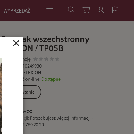
WYPRZEDAŻ
Czaprak wszechstronny
×
FLEX-ON / TP05B
Dodaj recenzję:
Kod:
2000010249930
Producent:
FLEX-ON
Dostępność on-line:
Dostępne
Zadaj pytanie
Historia ceny
Czas realizacji:
Potrzebujesz więcej informacji -
zadzwoń 32 760 20 20