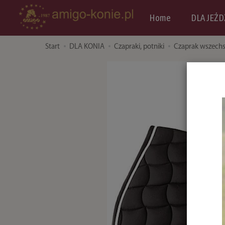
Home
DLA JEŹD
Start
DLA KONIA
Czapraki, potniki
Czaprak wszechs