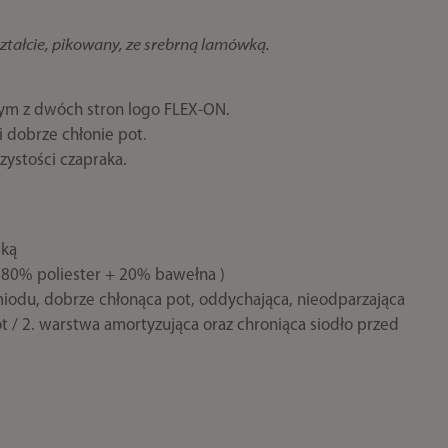
tałcie, pikowany, ze srebrną lamówką.
ym z dwóch stron logo FLEX-ON.
 dobrze chłonie pot.
zystości czapraka.
tką
(80% poliester + 20% bawełna )
iodu, dobrze chłonąca pot, oddychająca, nieodparzająca
 / 2. warstwa amortyzująca oraz chroniąca siodło przed