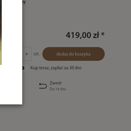
kolor:
czarny
419,00 zł *
szt.
dodaj do koszyka
Kup teraz, zapłać za 30 dni.
Zwrot
Do 14 dni