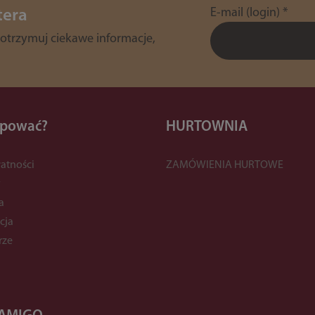
E-mail (login)
*
tera
 otrzymuj ciekawe informacje,
upować?
HURTOWNIA
atności
ZAMÓWIENIA HURTOWE
y
a
cja
rze