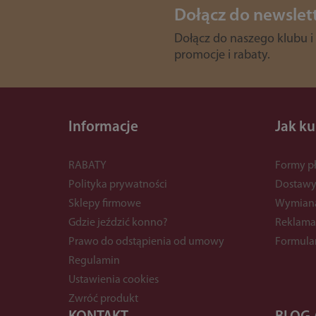
Dołącz do newslet
Dołącz do naszego klubu i
promocje i rabaty.
Informacje
Jak k
RABATY
Formy pł
Polityka prywatności
Dostaw
Sklepy firmowe
Wymian
Gdzie jeździć konno?
Reklama
Prawo do odstąpienia od umowy
Formula
Regulamin
Ustawienia cookies
Zwróć produkt