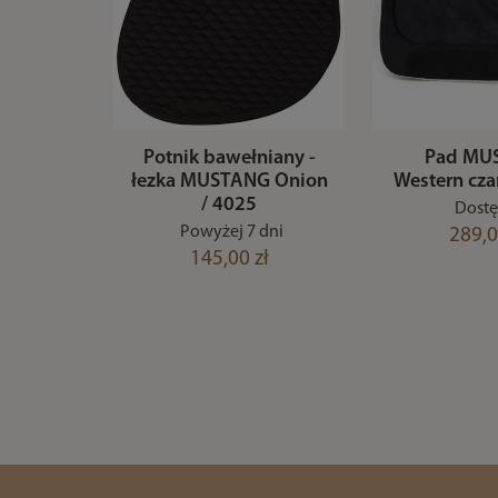
Potnik bawełniany -
Pad MU
łezka MUSTANG Onion
Western cza
/ 4025
Dost
Powyżej 7 dni
289,0
145,00 zł