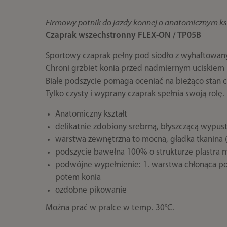
Firmowy potnik do jazdy konnej o anatomicznym ksz
Czaprak wszechstronny FLEX-ON / TP05B
Sportowy czaprak pełny pod siodło z wyhaftowan
Chroni grzbiet konia przed nadmiernym uciskiem i
Białe podszycie pomaga oceniać na bieżąco stan c
Tylko czysty i wyprany czaprak spełnia swoją rolę.
Anatomiczny kształt
delikatnie zdobiony srebrną, błyszczącą wypus
warstwa zewnętrzna to mocna, gładka tkanina 
podszycie bawełna 100% o strukturze plastra m
podwójne wypełnienie: 1. warstwa chłonąca pot
potem konia
ozdobne pikowanie
Można prać w pralce w temp. 30°C.