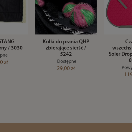
STANG
Kulki do prania QHP
Cz
rny / 3030
zbierające sierść /
wszechs
5242
Soler Dro
ępne
0
Dostępne
0 zł
Powy
29,00 zł
119