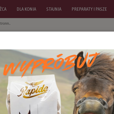
ŹCA
DLA KONIA
STAJNIA
PREPARATY I PASZE
tronn..