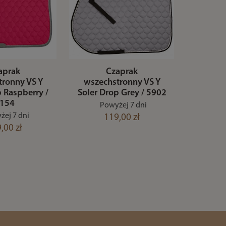
aprak
Czaprak
tronny VS Y
wszechstronny VS Y
p Raspberry /
Soler Drop Grey / 5902
154
Powyżej 7 dni
żej 7 dni
119,00 zł
,00 zł