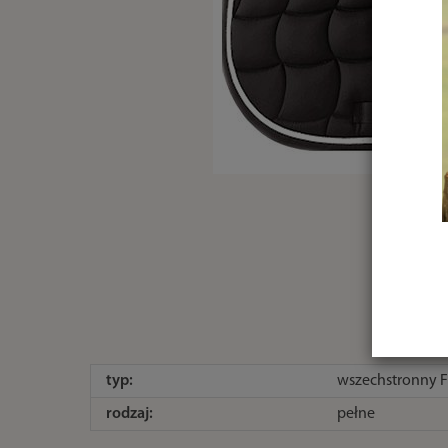
typ:
wszechstronny 
rodzaj:
pełne