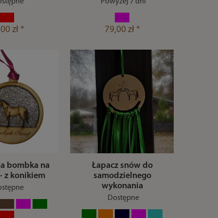
stępne
Powyżej 7 dni
00 zł *
79,00 zł *
a bombka na
Łapacz snów do
- z konikiem
samodzielnego
wykonania
stępne
Dostępne