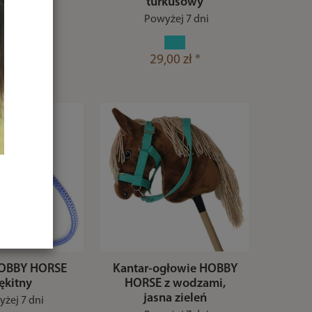
óżowy
turkusowy
żej 7 dni
Powyżej 7 dni
00 zł *
29,00 zł *
OBBY HORSE
Kantar-ogłowie HOBBY
ękitny
HORSE z wodzami,
jasna zieleń
żej 7 dni