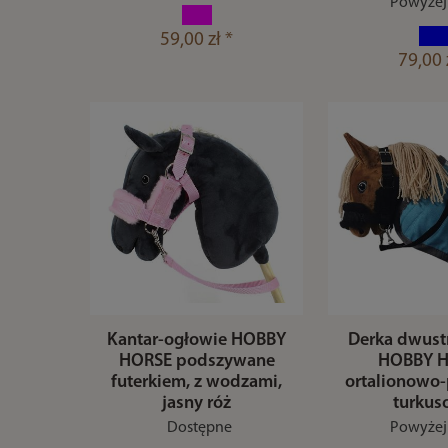
Powyżej 
59,00 zł *
79,00 
Kantar-ogłowie HOBBY
Derka dwust
HORSE podszywane
HOBBY 
futerkiem, z wodzami,
ortalionowo-
jasny róż
turku
Dostępne
Powyżej 