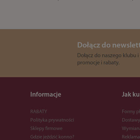
Dołącz do newslet
Dołącz do naszego klubu i
promocje i rabaty.
Informacje
Jak k
RABATY
Formy pł
Polityka prywatności
Dostaw
Sklepy firmowe
Wymian
Gdzie jeździć konno?
Reklama