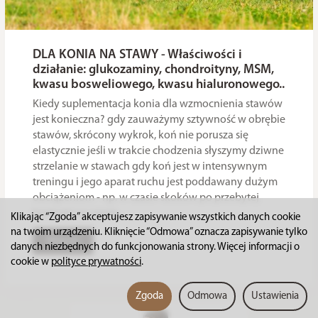
DLA KONIA NA STAWY - Właściwości i
działanie: glukozaminy, chondroityny, MSM,
kwasu bosweliowego, kwasu hialuronowego..
Kiedy suplementacja konia dla wzmocnienia stawów
jest konieczna? gdy zauważymy sztywność w obrębie
stawów, skrócony wykrok, koń nie porusza się
elastycznie jeśli w trakcie chodzenia słyszymy dziwne
strzelanie w stawach gdy koń jest w intensywnym
treningu i jego aparat ruchu jest poddawany dużym
obciążeniom - np. w czasie skoków po przebytej
kontuzji i w czasie...
Klikając “Zgoda” akceptujesz zapisywanie wszystkich danych cookie
na twoim urządzeniu. Kliknięcie “Odmowa” oznacza zapisywanie tylko
Więcej
danych niezbędnych do funkcjonowania strony. Więcej informacji o
cookie w
polityce prywatności
.
Zgoda
Odmowa
Ustawienia