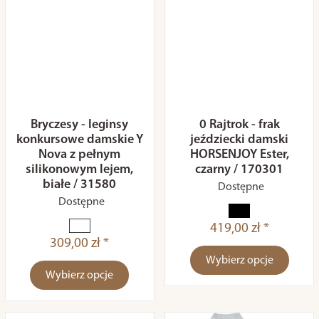
Bryczesy - leginsy
0 Rajtrok - frak
konkursowe damskie Y
jeździecki damski
Nova z pełnym
HORSENJOY Ester,
silikonowym lejem,
czarny / 170301
białe / 31580
Dostępne
Dostępne
419,00 zł *
309,00 zł *
Wybierz opcje
Wybierz opcje