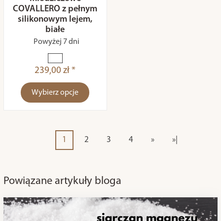
COVALLERO z pełnym
silikonowym lejem,
białe
Powyżej 7 dni
239,00 zł *
Wybierz opcje
1
2
3
4
»
»|
Powiązane artykuły bloga