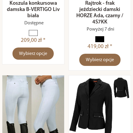
Koszula konkursowa
Rajtrok - frak
damska B-VERTIGO Liv
jeździecki damski
biała
HORZE Ada, czarny /
4S7KK
Dostępne
Powyżej 7 dni
209,00 zł *
419,00 zł *
Wybierz opcje
Wybierz opcje