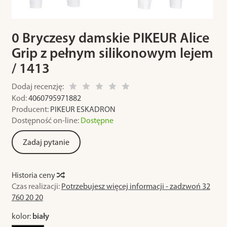
0 Bryczesy damskie PIKEUR Alice
Grip z pełnym silikonowym lejem
/ 1413
Dodaj recenzję:
Kod:
4060795971882
Producent:
PIKEUR ESKADRON
Dostępność on-line:
Dostępne
Zadaj pytanie
Historia ceny
Czas realizacji:
Potrzebujesz więcej informacji - zadzwoń 32
760 20 20
kolor:
biały