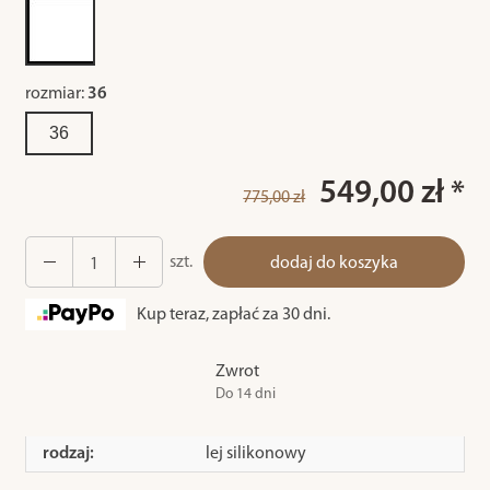
rozmiar:
36
36
549,00 zł *
775,00 zł
szt.
dodaj do koszyka
Kup teraz, zapłać za 30 dni.
Zwrot
Do 14 dni
rodzaj:
lej silikonowy