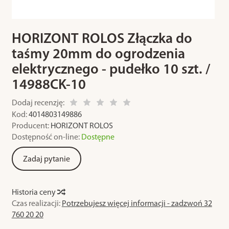
HORIZONT ROLOS Złączka do
taśmy 20mm do ogrodzenia
elektrycznego - pudełko 10 szt. /
14988CK-10
Dodaj recenzję:
Kod:
4014803149886
Producent:
HORIZONT ROLOS
Dostępność on-line:
Dostępne
Zadaj pytanie
Historia ceny
Czas realizacji:
Potrzebujesz więcej informacji - zadzwoń 32
760 20 20